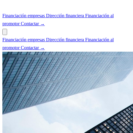
Financiación empresas
Dirección financiera
Financiación al
promotor
Contactar →
Financiación empresas
Dirección financiera
Financiación al
promotor
Contactar →